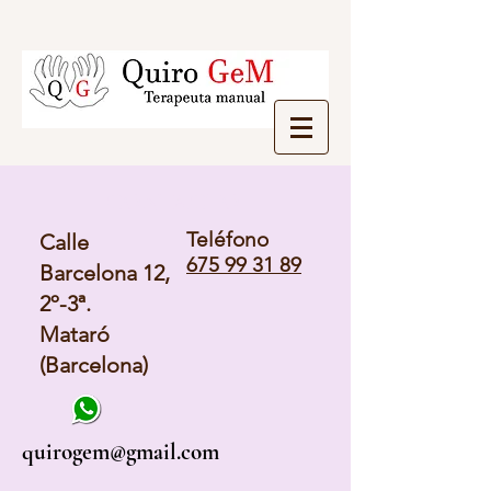
CONTACTO
Teléfono
Calle
675 99 31 89
Barcelona 12,
2º-3ª.
Mataró
(Barcelona)
quirogem@gmail.com